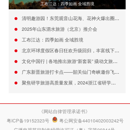
工布江达：四季如画 全域胜境
清明趣游园！东莞观音山花海、花神火爆出圈，邀您畅享春日好时光
2025年山东泗水旅游（北京）推介会
工布江达：四季如画 全域胜境
北京环球度假区春日狂欢升级回归，丰富线下体验激发春日消费活力
文化中国行 | 各地推出旅游“新套装” 撬动文旅消费新场景
广东新晋旅游打卡点——韶关仙门奇峡邀你飞天、漂流！
聚焦研学旅游高质量发展，2024浙江省研学旅游行业交流共创会
《网站自律管理承诺书》
粤ICP备19152323号
粤公网安备44010402003242号
广播电视节目制作经营许可证（粤）字第06844号