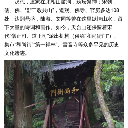
汉代，道家在此相山凿洞，筑坛祭神；宋朝，
儒、佛、道“三教共山”，道观、佛寺、官房多达108
处，达到鼎盛，陆游、文同等曾在这里纵情山水，留
下大量的诗词和画作。如今，天台山还保留着宋
代“僧正司、道正司”派出机构（俗称“和尚衙门”）、
集市“和尚街”“第一禅林”、雷音寺等众多罕见的历史
文化遗迹。