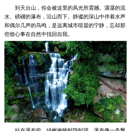
到天台山，你会被这里的风光所震撼。潺潺的流
水、磅礴的瀑布，沿山而下。静谧的深山中伴着水声
和偶尔几声的鸟鸣，是远离城市喧嚣的宁静，忘却那
些烦心事在自然中找回自我。
站在瀑布前，绿树掩映时隐时现，瀑布像一条飘