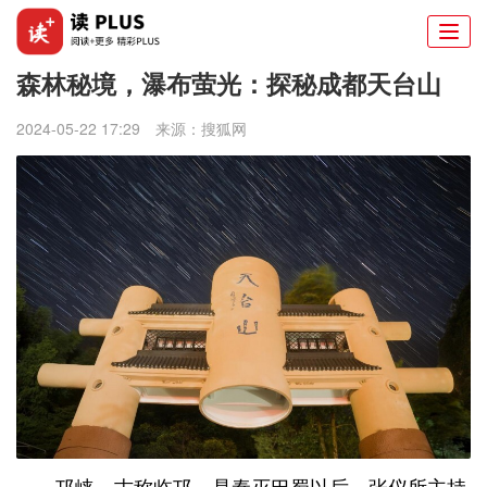
Togg
navi
森林秘境，瀑布萤光：探秘成都天台山
2024-05-22 17:29
来源：
搜狐网
邛崃，古称临邛，是秦灭巴蜀以后，张仪所主持