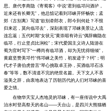
思。唐代李商隐《寄蜀客》中说“君到临邛问酒垆，
近来还有长卿无”，他总惦记着到邛崃开怀畅饮；孟
郊《古别离》写道“欲别牵郎衣，郎今到何处？不恨
归来迟，莫向临邛去”，深刻表现了邛崃美景让人流
连忘返；五代时期“女状元”黄崇嘏有诗云“偶辞幽隐在
临邛，行止坚贞比涧松”；宋代爱国主义诗人陆游在
蜀为官时写下“一樽尚有临邛酒，却为无忧得细倾”，
黄庭坚赞美邛竹“伟邛崃之美竹，初发迹于？牱”；明
代才子唐伯虎曾言“琴心挑取卓王孙，买酒临邛石冻
春”等等，数不清道不完的绝世名篇。天下文人不吝
溢美之辞，由衷地表达了历朝历代的人们对邛崃的喜
爱之情。
在物华天宝人杰地灵的邛崃，有一座传说中大禹
治水时登高祭天的名山——天台山，是四川大熊猫栖