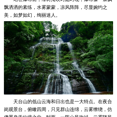
飘洒洒的素练，水雾蒙蒙，凉风阵阵，尽显婉约之
美，如梦如幻，绚丽迷人。
天台山的低山云海和日出也是一大特点。在夜合
岗观景台，俯瞰四周，只见群山连绵，云雾缭绕，仿
佛置身于仙境之中。时而，一阵山风吹过，云雾随风