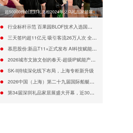
超50000件创意好礼亮相2024年义乌礼品家居展
行业标杆示范 百果园BLOF技术入选国家级农业主推技术
三天签约超11亿元 吸引客流26万人次 全国农产品产销大会（
慕思股份:新品T11+正式发布 AI科技赋能智能睡眠新体验
2026城市文旅文创的春天-超级IP赋能产业升级，迎接4.5
SK-II持续深化线下布局，上海专柜新升级
2026中国（上海）第二十九届国际船艇及其技术设备展览会暨上
第34届深圳礼品家居展盛大开幕，近30万㎡旗舰大展领航礼业新