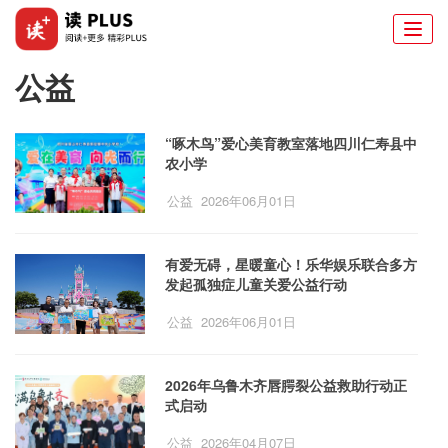
Togg
navi
公益
“啄木鸟”爱心美育教室落地四川仁寿县中
农小学
公益
2026年06月01日
有爱无碍，星暖童心！乐华娱乐联合多方
发起孤独症儿童关爱公益行动
公益
2026年06月01日
2026年乌鲁木齐唇腭裂公益救助行动正
式启动
公益
2026年04月07日