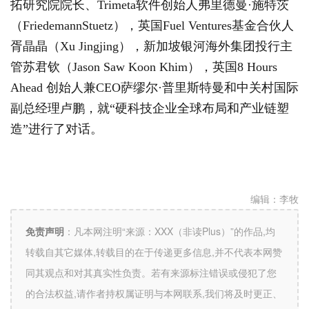
拓研究院院长、Trimeta软件创始人弗里德曼·施特茨
（FriedemannStuetz），英国Fuel Ventures基金合伙人
胥晶晶（Xu Jingjing），新加坡银河海外集团投行主
管苏君钦（Jason Saw Koon Khim），英国8 Hours
Ahead 创始人兼CEO萨缪尔·普里斯特曼和中关村国际
副总经理卢鹏，就“硬科技企业全球布局和产业链塑
造”进行了对话。
编辑：
李牧
免责声明
：
凡本网注明“来源：XXX（非读Plus）”的作品,均
转载自其它媒体,转载目的在于传递更多信息,并不代表本网赞
同其观点和对其真实性负责。若有来源标注错误或侵犯了您
的合法权益,请作者持权属证明与本网联系,我们将及时更正、