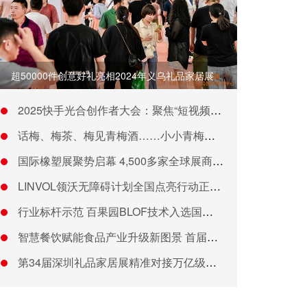
超50000件创意好礼亮相2024年义乌礼品家居展
2025快手光合创作者大会：聚焦“短视频直播一体化” 加大公
话梅、梅茶、梅见青梅酒……小小青梅撬动亿万生意
国际橡塑展聚势启幕 4,500多家全球展商闪耀创新主场
LINVOL领沃无障碍计划全国点亮行动正式启动
行业标杆示范 百果园BLOF技术入选国家级农业主推技术
智慧餐饮赋能食品产业升级新图景 首届中国炒菜机器人大赛暨首都
第34届深圳礼品家居展精准对接万亿级采购需求，一站式资源全覆