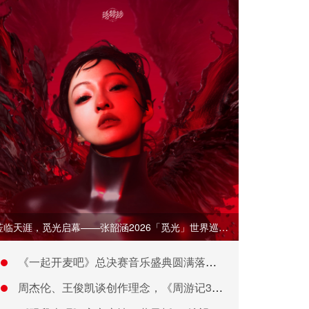
莅临天涯，觅光启幕——张韶涵2026「觅光」世界巡演首站定档
《一起开麦吧》总决赛音乐盛典圆满落幕，以纯粹之声书写音综新章
周杰伦、王俊凯谈创作理念，《周游记3》感受“湘味”烟火气