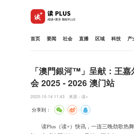
首页
要闻
社会
直播
区域
科技
产
「澳門銀河™」呈献：王嘉尔M
会 2025 - 2026 澳门站
2025-10-14 11:43
来源：
读+
分享到：
读Plus（读+）快讯，
一连三晚劲歌热