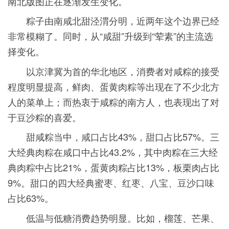
南北版图正在逐渐发生变化。
粽子由南咸北甜泾渭分明，近两年这个边界已经
非常模糊了。同时，从“咸甜”升级到“荤素”的主流选
择变化。
以京津冀为首的华北地区，消费者对咸粽的接受
程度明显提高，鲜肉、蛋黄肉粽等出现在了不少北方
人的菜单上；而热衷于咸粽的南方人，也表现出了对
于豆沙粽的喜爱。
甜咸粽当中，咸口占比43%，甜口占比57%。三
大经典肉粽在咸口中占比43.2%，其中肉粽在三大经
典肉粽中占比21%，蛋黄肉粽占比13%，板栗肉占比
9%。甜口的四大经典蜜枣、红枣、八宝、豆沙口味
占比63%。
低温与低糖消费趋势明显。比如，榴莲、芒果、