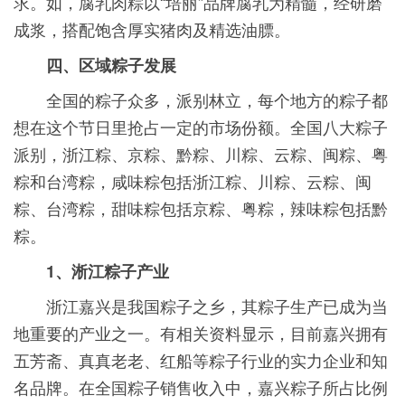
求。如，腐乳肉粽以“培丽”品牌腐乳为精髓，经研磨
成浆，搭配饱含厚实猪肉及精选油膘。
四、区域粽子发展
全国的粽子众多，派别林立，每个地方的粽子都
想在这个节日里抢占一定的市场份额。全国八大粽子
派别，浙江粽、京粽、黔粽、川粽、云粽、闽粽、粤
粽和台湾粽，咸味粽包括浙江粽、川粽、云粽、闽
粽、台湾粽，甜味粽包括京粽、粤粽，辣味粽包括黔
粽。
1、淅江粽子产业
浙江嘉兴是我国粽子之乡，其粽子生产已成为当
地重要的产业之一。有相关资料显示，目前嘉兴拥有
五芳斋、真真老老、红船等粽子行业的实力企业和知
名品牌。在全国粽子销售收入中，嘉兴粽子所占比例