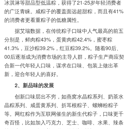
冰淇淋等甜品型低温粽，获得了21-25岁年轻消费者
的广泛青睐。咸粽子的覆盖面远超甜粽，而且有41%
的消费者更看重粽子的低糖属性。
据艾瑞数据，在传统粽子口味中人气最高的前五
分别是，鲜肉粽43%，蛋黄肉粽42.4%，蜜枣粽
41.3%，豆沙粽39.2%，红豆粽39.2%。随着90后、
00后逐渐成为消费市场的主导人群，粽子生产商应契
合新一代年轻人口味，谋求在口味、包装上做出革
新，迎合年轻人的喜好。
2、新品味的发展
创新口味层出不穷，如燕窝水晶粽系列、奶茶水
晶粽系列、咸蛋黄系列、折耳根粽子、螺蛳粉粽子
等。网红粽作为互联网催生的新生代粽子，口味更千
奇百怪，比如加入巧克力、芝士、咖啡、水果、辣条